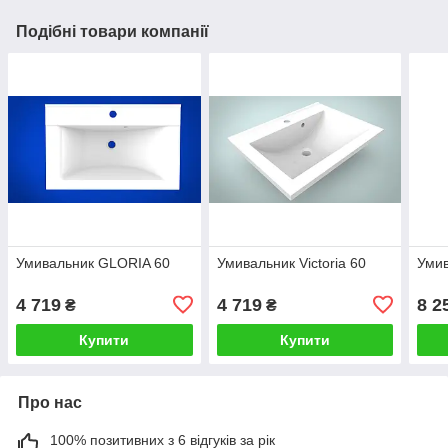
Подібні товари компанії
Умивальник GLORIA 60
Умивальник Victoria 60
Умив
4 719
4 719
8 2
₴
₴
Купити
Купити
Про нас
100% позитивних з 6 відгуків за рік