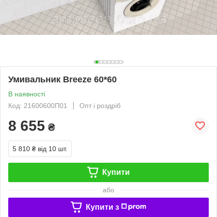
Умивальник Breeze 60*60
В наявності
Код: 21600600П01
Опт і роздріб
8 655
₴
5 810 ₴
від 10 шт.
Купити
або
Купити з