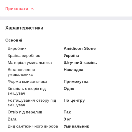
Приховати
Характеристики
Основні
Виробник
Amidicon Stone
Країна виробник
Україна
Матеріал умивальника
Штучний камінь
Встановлення
Накладна
умивальника
Форма вмивальника
Прямокутна
Кількість отворів під
Одне
змішувач
Розташування отвору під
По центру
змішувач
Отвір під перелив
Так
Вага
9 кг
Вид сантехнічного вироба
Умивальник