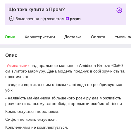
Що таке купити з Пром?
Замовлення під захистом
Опис
Характеристики
Доставка
Оплата
Умови п
Опис
Умивальник
над пральною машиною Аmidicon Breeze 60х60
см з литого мармуру. Дана модель поєднує в собі зручність та
практичність:
- завдяки вертикальним стінкам чаші вода не розбризкується
убік;
- наявність майданчика збільшеного розміру дає можливість
розмістити на ньому всі необхідні предмети особистої гігієни.
Комплектується переливом.
Сифон не комплектується.
Кріпленнями не комплектується.