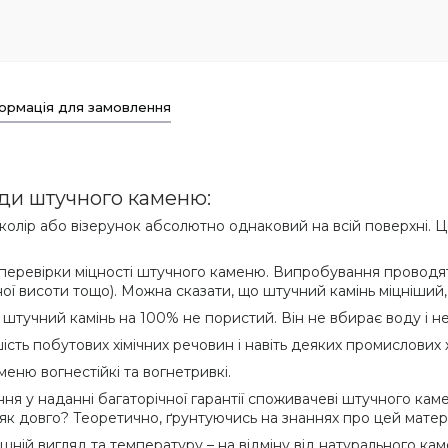
ормація для замовлення
види штучного каменю:
 колір або візерунок абсолютно однаковий на всій поверхні. Це 
для перевірки міцності штучного каменю. Випробування провод
зної висоти тощо). Можна сказати, що штучний камінь міцніший, 
о, штучний камінь на 100% не пористий. Він не вбирає воду і не
льшість побутових хімічних речовин і навіть деяких промислови
меню вогнестійкі та вогнетривкі.
ня у наданні багаторічної гарантії споживачеві штучного кам
 довго? Теоретично, ґрунтуючись на знаннях про цей матеріа
ішній вигляд та температуру – на відміну від натурального ка