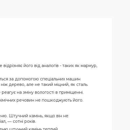
відрізняє його від аналогів - таких як мармур,
яться за допомогою спеціальних машин
ніж дерево, але не такий міцний, як сталь.
 реагує на зміну вологості в приміщенні.
х хімічних речовин не пошкоджують його.
еню. Штучний камінь, якщо він не
л, ― сотні років.
меню штучний камінь теплий.