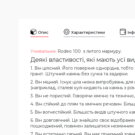
Опис
Характеристики
Інф
Умивальник
Rodeo 100 з литого мармуру.
Деякі властивості, які мають усі 
1. Він цілісний. Його поверхня однорідна, тобто
граніт. Штучний камінь без сучка та задирки.
2. Він міцний. Існує ціла низка випробувань 
(наприклад, сталеві кулі кидають на камінь з рі
3. Він не пористий. Говорячи хімічно та технічн
4. Він стійкий до плям та хімічних речовин. Бі
5. Він вогнестійкий. Більшість видів штучного ка
6. Він довговічний. Це знайшло своє відображен
пошкоджений, повинен залишатися незмінним як
7. Він естетично гарний. Він має приємний зовн