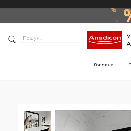
У
A
Головна