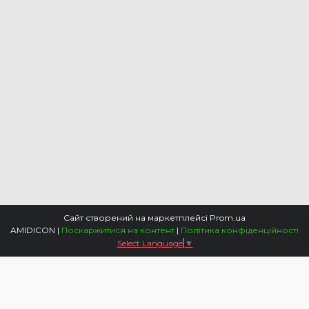
Сайт створений на маркетплейсі
Prom.ua
AMIDICON |
Поскаржитися на контент
|
Політика конфіденційності
Select Language
▼